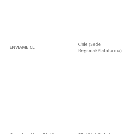
Ge
ca
Chile (Sede
ENVIAME.CL
re
Regional/Plataforma)
de
Pe
An
me
re