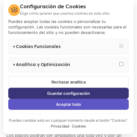
documentación que acredite la representación.
Configuración de Cookies
🍪
Elige cómo quieres que usemos cookies en este sitio.
Plazos de Respuesta Obligatorios:
PROCOLOR atenderá
Puedes aceptar todas las cookies o personalizar tu
las solicitudes ARCO dentro de los siguientes plazos
configuración. Las cookies funcionales son necesarias para el
máximos, contados desde la presentación de la solicitud:
funcionamiento del sitio y no pueden desactivarse.
Cookies Funcionales
▼
PLAZO DE
DERECHO ARCO
Necesarias para el correcto funcionamiento del sitio (carrito,
RESPUESTA
sesión, preferencias de usuario). Estas cookies no pueden
Analítica y Optimización
▼
desactivarse.
Permiten medir visitas, analizar el comportamiento de usuarios y
Acceso
20 días hábiles
mejorar la experiencia. Incluye Google Analytics 4, Google Tag
Rechazar analítica
Manager y Meta Pixel.
Guardar configuración
Rectificación, Cancelación u
10 días hábiles
Aceptar todo
Oposición
Puedes cambiar esto en cualquier momento desde el botón "Cookies".
Privacidad
·
Cookies
Los plazos podrán ser ampliados una sola vez y por un