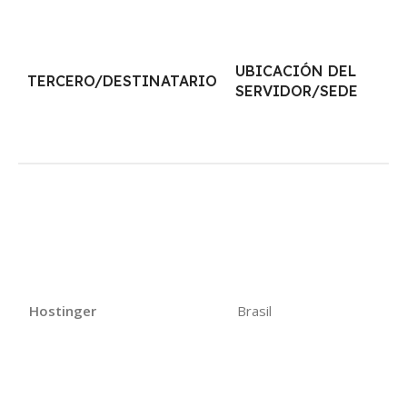
F
UBICACIÓN DEL
TERCERO/DESTINATARIO
L
SERVIDOR/SEDE
T
Al
al
de
Hostinger
Brasil
da
cl
op
we