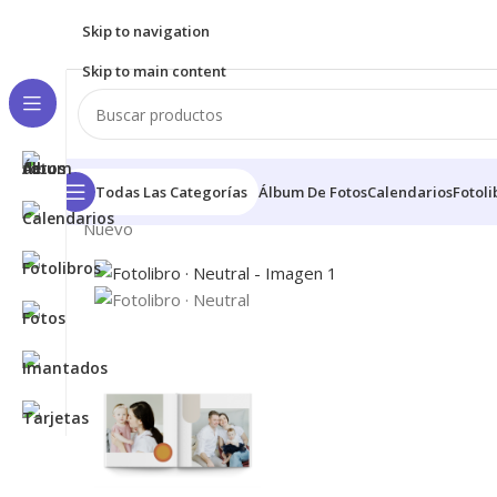
Skip to navigation
Skip to main content
Todas Las Categorías
Álbum De Fotos
Calendarios
Fotoli
Inicio
/
Fotolibros
/
Fotolibro · Neutral
Nuevo