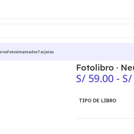
bros
Fotos
Imantados
Tarjetas
Fotolibro · Ne
S/
59.00
-
S/
TIPO DE LIBRO