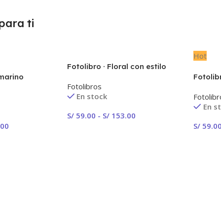
ara ti
Hot
Fotolibro · Floral con estilo
 marino
Fotolib
Fotolibros
En stock
Fotolib
En s
S/
59.00
-
S/
153.00
.00
S/
59.0
Seleccionar Opciones
iones
Selecc