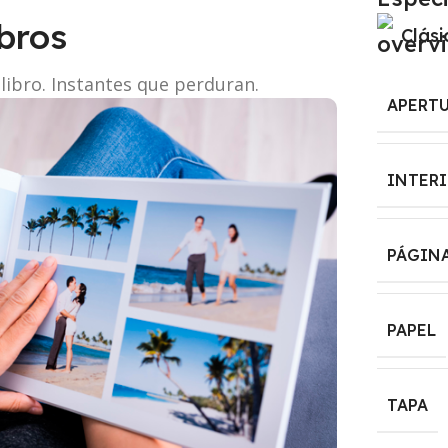
ibros
Clási
libro. Instantes que perduran.
APERT
INTER
PÁGIN
PAPEL
TAPA