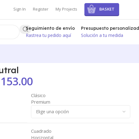
BASKET
Sign In
Register
My Projects
0
Seguimiento de envío
Presupuesto personaliza
Rastrea tu pedido aquí
Solución a tu medida
utral
153.00
Clásico
Premium
Cuadrado
Horizontal