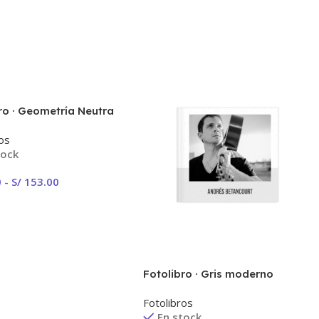
ro · Geometría Neutra
ros
tock
0
-
S/
153.00
ionar Opciones
Fotolibro · Gris moderno
Fotolibros
En stock