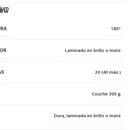
ium
URA
180°
IOR
Laminado en brillo o mate
AS
20 (40 máx.)
Couché 300 g
Dura, laminada en brillo o mate