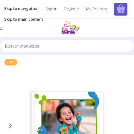
Skip to navigation
Sign In
Register
My Projects
0
Skip to main content
Inicio
/
Fotolibros
HOT