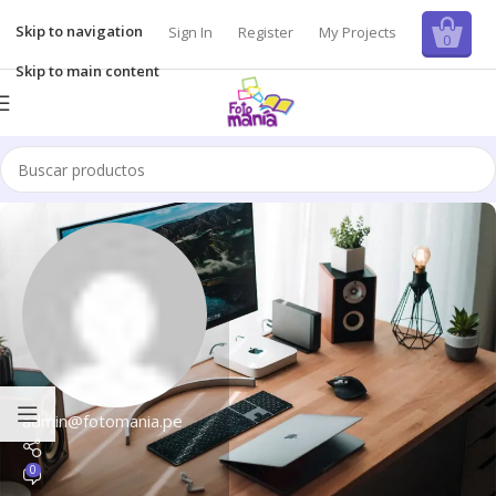
Skip to navigation
Sign In
Register
My Projects
0
Skip to main content
admin@fotomania.pe
0