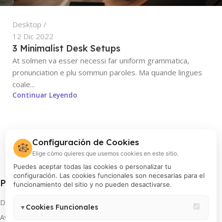
Desktop
12 Dic 2022
3 Minimalist Desk Setups
At solmen va esser necessi far uniform grammatica,
pronunciation e plu sommun paroles. Ma quande lingues
coale...
Continuar Leyendo
Configuración de Cookies
🍪
Elige cómo quieres que usemos cookies en este sitio.
Puedes aceptar todas las cookies o personalizar tu
configuración. Las cookies funcionales son necesarias para el
Procolor S.A.
funcionamiento del sitio y no pueden desactivarse.
Distribuidor oficial de FUJIFILM en Perú
Cookies Funcionales
▼
Av. Arequipa 810, Lima
Necesarias para el correcto funcionamiento del sitio (carrito,