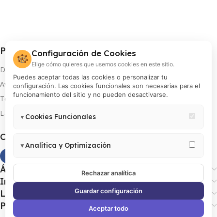
Procolor S.A.
Configuración de Cookies
🍪
Elige cómo quieres que usemos cookies en este sitio.
Distribuidor oficial de FUJIFILM en Perú
Puedes aceptar todas las cookies o personalizar tu
Av. Arequipa 810, Lima
configuración. Las cookies funcionales son necesarias para el
funcionamiento del sitio y no pueden desactivarse.
Teléfono: 01 433 8000
L-V 8:00 am a 5:00 pm
Cookies Funcionales
▼
Necesarias para el correcto funcionamiento del sitio (carrito,
Canales oficiales
sesión, preferencias de usuario). Estas cookies no pueden
Analítica y Optimización
▼
desactivarse.
Permiten medir visitas, analizar el comportamiento de usuarios y
Área de clientes
mejorar la experiencia. Incluye Google Analytics 4, Google Tag
Rechazar analítica
Información útil
Manager y Meta Pixel.
Guardar configuración
Legales
Productos
Aceptar todo