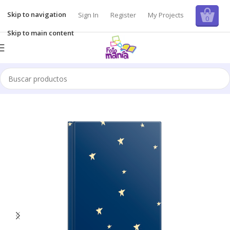
Skip to navigation
Sign In
Register
My Projects
0
Skip to main content
Inicio
/
Álbum de fotos