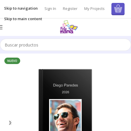
Skip to navigation
Sign In
Register
My Projects
0
Skip to main content
Inicio
/
Álbum de fotos
NUEVO