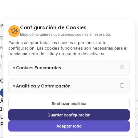
Procolor S.A.
Configuración de Cookies
🍪
Elige cómo quieres que usemos cookies en este sitio.
Distribuidor oficial de FUJIFILM en Perú
Puedes aceptar todas las cookies o personalizar tu
Av. Arequipa 810, Lima
configuración. Las cookies funcionales son necesarias para el
funcionamiento del sitio y no pueden desactivarse.
Teléfono: 01 433 8000
L-V 8:00 am a 5:00 pm
Cookies Funcionales
▼
Necesarias para el correcto funcionamiento del sitio (carrito,
Canales oficiales
sesión, preferencias de usuario). Estas cookies no pueden
Analítica y Optimización
▼
desactivarse.
Permiten medir visitas, analizar el comportamiento de usuarios y
Área de clientes
mejorar la experiencia. Incluye Google Analytics 4, Google Tag
Rechazar analítica
Información útil
Manager y Meta Pixel.
Guardar configuración
Legales
Productos
Aceptar todo