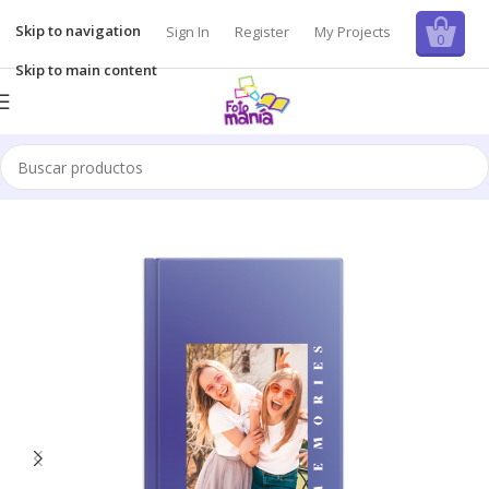
Skip to navigation
Sign In
Register
My Projects
0
Skip to main content
Inicio
/
Álbum de fotos