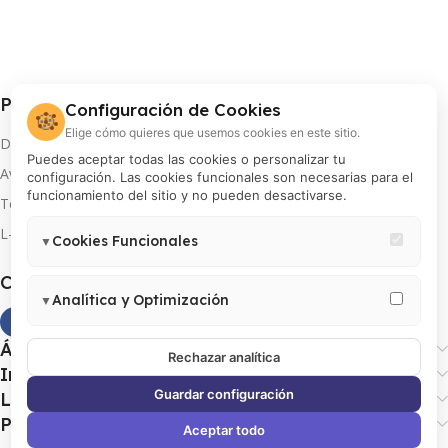
Procolor S.A.
Configuración de Cookies
🍪
Elige cómo quieres que usemos cookies en este sitio.
Distribuidor oficial de FUJIFILM en Perú
Puedes aceptar todas las cookies o personalizar tu
Av. Arequipa 810, Lima
configuración. Las cookies funcionales son necesarias para el
funcionamiento del sitio y no pueden desactivarse.
Teléfono: 01 433 8000
L-V 8:00 am a 5:00 pm
Cookies Funcionales
▼
Necesarias para el correcto funcionamiento del sitio (carrito,
Canales oficiales
sesión, preferencias de usuario). Estas cookies no pueden
Analítica y Optimización
▼
desactivarse.
Permiten medir visitas, analizar el comportamiento de usuarios y
Área de clientes
mejorar la experiencia. Incluye Google Analytics 4, Google Tag
Rechazar analítica
Información útil
Manager y Meta Pixel.
Guardar configuración
Legales
Productos
Aceptar todo