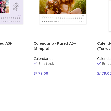
red A3H
Calendario · Pared A3H
Calenda
(Simple)
(Terraz
Calendarios
Calenda
En stock
En s
S/
79.00
S/
79.0
¡Crear Ahora!
¡Crear