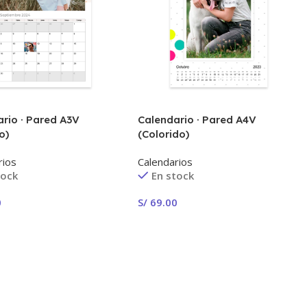
rio · Pared A3V
Calendario · Pared A4V
o)
(Colorido)
rios
Calendarios
tock
En stock
0
S/
69.00
 Ahora!
¡Crear Ahora!