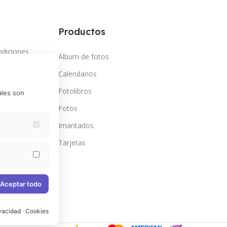
Productos
ndiciones
Álbum de fotos
so
Calendarios
vacidad
Fotolibros
ales son
mbios y
Fotos
Imantados
go en cuotas
Estas cookies
Tarjetas
omociones
kies
e Google
Aceptar todo
vacidad
·
Cookies