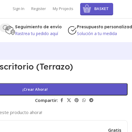
BASKET
Sign In
Register
My Projects
0
Seguimiento de envío
Presupuesto personaliza
Rastrea tu pedido aquí
Solución a tu medida
scritorio (Terrazo)
¡Crear Ahora!
Compartir:
este producto ahora!
Gratis