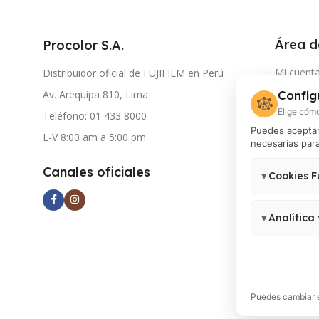
Área d
Procolor S.A.
Mi cuent
Distribuidor oficial de FUJIFILM en Perú
Av. Arequipa 810, Lima
Config
Seguimie
🍪
Elige cómo
Teléfono: 01 433 8000
Document
Puedes aceptar 
L-V 8:00 am a 5:00 pm
necesarias para
Atención
Contácta
Canales oficiales
Cookies F
▼
Autorizac
Necesarias para
tercero
no pueden des
Analítica
▼
Permiten medir
Analytics 4, G
Puedes cambiar e