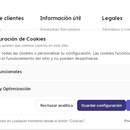
e clientes
Información útil
Legales
a
Preguntas frecuentes
Términos y co
uración de Cookies
nto de envío
Tiempo y cobertura de envíos
Términos de u
 quieres que usemos cookies en este sitio.
os electrónicos
Política de pri
todas las cookies o personalizar tu configuración. Las cookies funcion
 el funcionamiento del sitio y no pueden desactivarse.
 por WhatsApp
Política de ca
devoluciones
nos
uncionales
Política de pa
ión de retiro por
 el correcto funcionamiento del sitio (carrito, sesión, preferencias de usuario). 
Política de pr
activarse.
 y Optimización
Política de coo
 visitas, analizar el comportamiento de usuarios y mejorar la experiencia. Incluy
oogle Tag Manager y Meta Pixel.
Rechazar analítica
Guardar configuración
sto en cualquier momento desde el botón "Cookies".
Pri