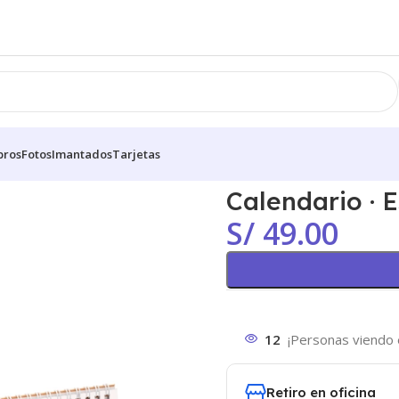
bros
Fotos
Imantados
Tarjetas
Calendario · E
S/
49.00
12
¡Personas viendo 
Retiro en oficina