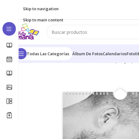
Skip to navigation
Skip to main content
Todas Las Categorías
Álbum De Fotos
Calendarios
Fotoli
Inicio
/
Calendarios
/
Calendario · Pared A4V (Simple)