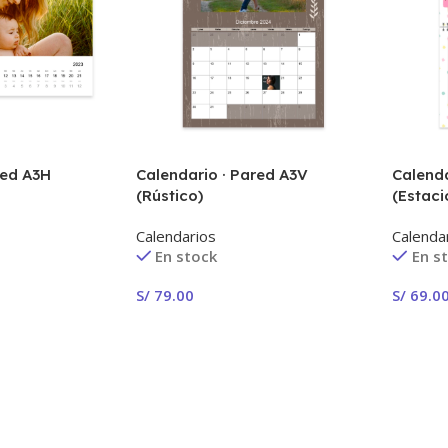
red A3H
Calendario · Pared A3V
Calenda
(Rústico)
(Estaci
Calendarios
Calenda
En stock
En s
S/
79.00
S/
69.0
¡Crear Ahora!
¡Crear