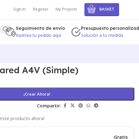
BASKET
Sign In
Register
My Projects
0
Seguimiento de envío
Presupuesto personaliza
Rastrea tu pedido aquí
Solución a tu medida
Pared A4V (Simple)
¡Crear Ahora!
Compartir:
este producto ahora!
Gratis