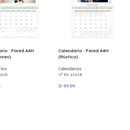
rio · Pared A4H
Calendario · Pared A4H
ones)
(Rústico)
rios
Calendarios
tock
En stock
0
S/
69.00
 Ahora!
¡Crear Ahora!