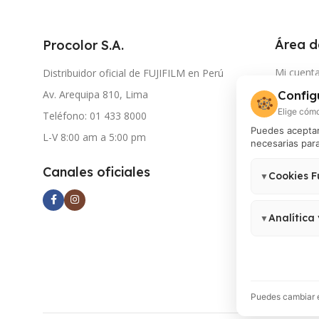
Área d
Procolor S.A.
Mi cuent
Distribuidor oficial de FUJIFILM en Perú
Av. Arequipa 810, Lima
Config
Seguimie
🍪
Elige cómo
Teléfono: 01 433 8000
Document
Puedes aceptar 
L-V 8:00 am a 5:00 pm
necesarias para
Atención
Contácta
Canales oficiales
Cookies F
▼
Autorizac
Necesarias para
tercero
no pueden des
Analítica
▼
Permiten medir
Analytics 4, G
Puedes cambiar e