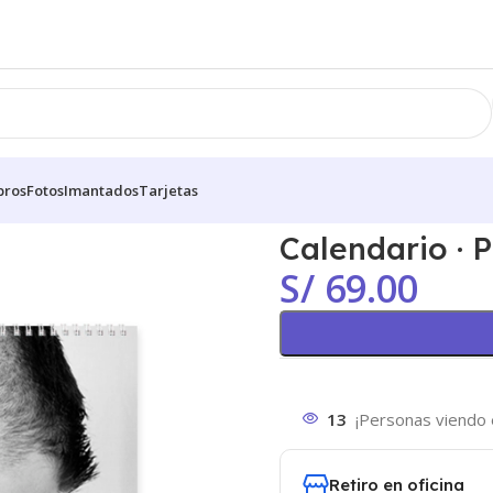
bros
Fotos
Imantados
Tarjetas
Calendario · 
S/
69.00
13
¡Personas viendo 
Retiro en oficina