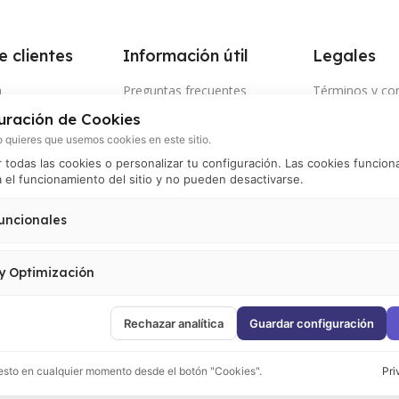
e clientes
Información útil
Legales
a
Preguntas frecuentes
Términos y co
uración de Cookies
nto de envío
Tiempo y cobertura de envíos
Términos de u
 quieres que usemos cookies en este sitio.
os electrónicos
Política de pri
todas las cookies o personalizar tu configuración. Las cookies funcion
 el funcionamiento del sitio y no pueden desactivarse.
 por WhatsApp
Política de ca
devoluciones
nos
uncionales
Política de pa
ión de retiro por
 el correcto funcionamiento del sitio (carrito, sesión, preferencias de usuario). 
Política de pr
activarse.
 y Optimización
Política de coo
 visitas, analizar el comportamiento de usuarios y mejorar la experiencia. Incluy
oogle Tag Manager y Meta Pixel.
Rechazar analítica
Guardar configuración
sto en cualquier momento desde el botón "Cookies".
Pri