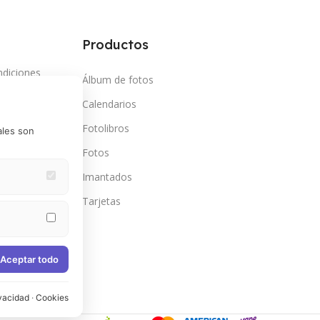
Productos
ndiciones
Álbum de fotos
so
Calendarios
vacidad
Fotolibros
ales son
mbios y
Fotos
Imantados
go en cuotas
Estas cookies
Tarjetas
omociones
kies
e Google
Aceptar todo
vacidad
·
Cookies