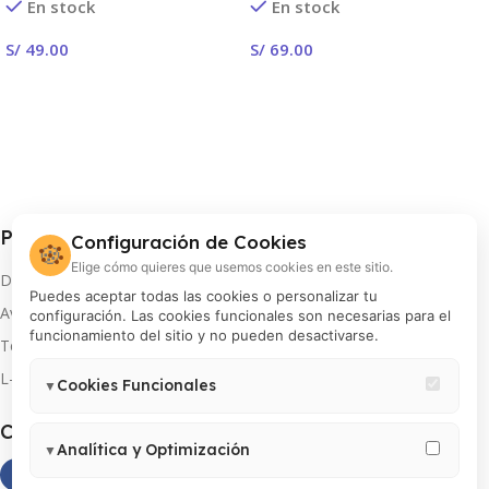
En stock
En stock
S/
49.00
S/
69.00
¡Crear Ahora!
¡Crear Ahora!
Procolor S.A.
Configuración de Cookies
🍪
Elige cómo quieres que usemos cookies en este sitio.
Distribuidor oficial de FUJIFILM en Perú
Puedes aceptar todas las cookies o personalizar tu
Av. Arequipa 810, Lima
configuración. Las cookies funcionales son necesarias para el
funcionamiento del sitio y no pueden desactivarse.
Teléfono: 01 433 8000
L-V 8:00 am a 5:00 pm
Cookies Funcionales
▼
Necesarias para el correcto funcionamiento del sitio (carrito,
Canales oficiales
sesión, preferencias de usuario). Estas cookies no pueden
Analítica y Optimización
▼
desactivarse.
Permiten medir visitas, analizar el comportamiento de usuarios y