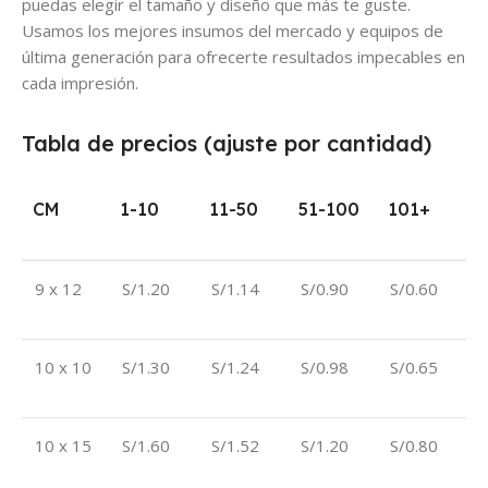
puedas elegir el tamaño y diseño que más te guste.
Usamos los mejores insumos del mercado y equipos de
última generación para ofrecerte resultados impecables en
cada impresión.
Tabla de precios (ajuste por cantidad)
CM
1-10
11-50
51-100
101+
9 x 12
S/1.20
S/1.14
S/0.90
S/0.60
10 x 10
S/1.30
S/1.24
S/0.98
S/0.65
10 x 15
S/1.60
S/1.52
S/1.20
S/0.80