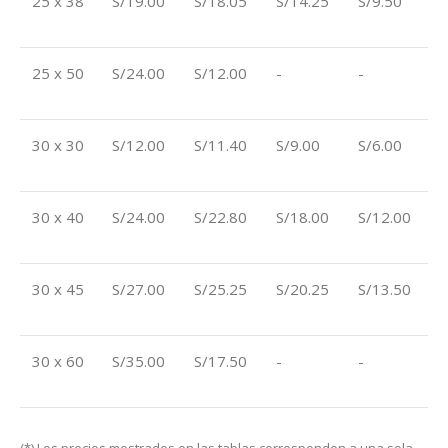
25 x 38
S/19.00
S/18.05
S/14.25
S/9.50
25 x 50
S/24.00
S/12.00
-
-
30 x 30
S/12.00
S/11.40
S/9.00
S/6.00
30 x 40
S/24.00
S/22.80
S/18.00
S/12.00
30 x 45
S/27.00
S/25.25
S/20.25
S/13.50
30 x 60
S/35.00
S/17.50
-
-
(*) Los precios mostrados en las tablas corresponden a una sola