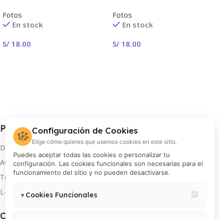
Fotos
Fotos
En stock
En stock
S/
18.00
S/
18.00
¡Crear Ahora!
¡Crear Ahora!
Procolor S.A.
Configuración de Cookies
🍪
Elige cómo quieres que usemos cookies en este sitio.
Distribuidor oficial de FUJIFILM en Perú
Puedes aceptar todas las cookies o personalizar tu
Av. Arequipa 810, Lima
configuración. Las cookies funcionales son necesarias para el
funcionamiento del sitio y no pueden desactivarse.
Teléfono: 01 433 8000
L-V 8:00 am a 5:00 pm
Cookies Funcionales
▼
Necesarias para el correcto funcionamiento del sitio (carrito,
Canales oficiales