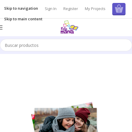
Skip to navigation
Sign In
Register
My Projects
0
Skip to main content
Inicio
/
Fotos