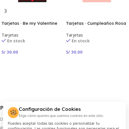
Tarjetas · Be my Valentine
Tarjetas · Cumpleaños Rosa
Tarjetas
Tarjetas
En stock
En stock
S/
30.00
S/
30.00
Seleccionar Opciones
Seleccionar Opciones
Procolor S.A.
Configuración de Cookies
🍪
Elige cómo quieres que usemos cookies en este sitio.
Distribuidor oficial de FUJIFILM en Perú
Puedes aceptar todas las cookies o personalizar tu
Av. Arequipa 810, Lima
configuración. Las cookies funcionales son necesarias para el