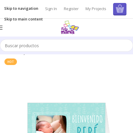
Skip to navigation
Sign In
Register
My Projects
0
Skip to main content
Inicio
/
Tarjetas
HOT