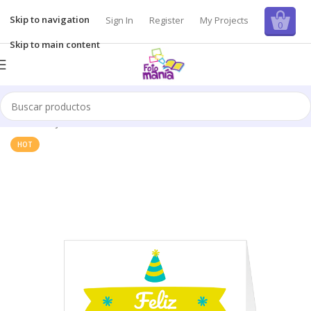
Skip to navigation
Sign In
Register
My Projects
0
Skip to main content
Inicio
/
Tarjetas
HOT