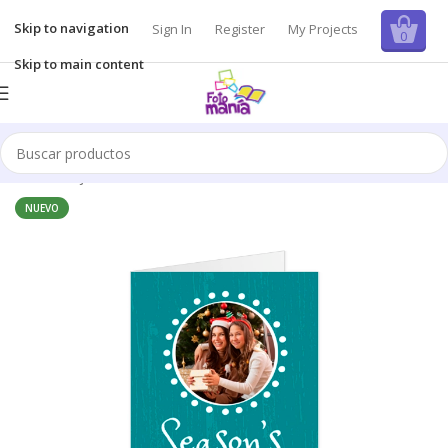
Skip to navigation
Sign In
Register
My Projects
0
Skip to main content
Inicio
/
Tarjetas
NUEVO