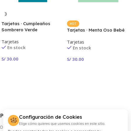
Tarjetas · Cumpleaños
HOT
Sombrero Verde
Tarjetas · Menta Oso Bebé
Tarjetas
Tarjetas
En stock
En stock
S/
30.00
S/
30.00
Seleccionar Opciones
Seleccionar Opciones
Procolor S.A.
Configuración de Cookies
🍪
Elige cómo quieres que usemos cookies en este sitio.
Distribuidor oficial de FUJIFILM en Perú