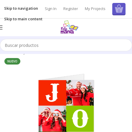
Skip to navigation
Sign In
Register
My Projects
0
Skip to main content
Inicio
/
Tarjetas
NUEVO