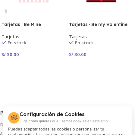
Tarjetas · Be Mine
Tarjetas · Be my Valentine
Tarjetas
Tarjetas
En stock
En stock
S/
30.00
S/
30.00
Seleccionar Opciones
Seleccionar Opciones
Procolor S.A.
Configuración de Cookies
🍪
Elige cómo quieres que usemos cookies en este sitio.
Distribuidor oficial de FUJIFILM en Perú
Puedes aceptar todas las cookies o personalizar tu
Av. Arequipa 810, Lima
configuración. Las cookies funcionales son necesarias para el