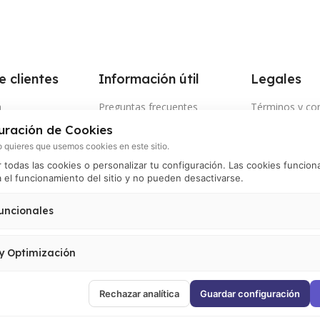
e clientes
Información útil
Legales
a
Preguntas frecuentes
Términos y co
uración de Cookies
nto de envío
Tiempo y cobertura de envíos
Términos de u
 quieres que usemos cookies en este sitio.
os electrónicos
Política de pri
todas las cookies o personalizar tu configuración. Las cookies funcion
 el funcionamiento del sitio y no pueden desactivarse.
 por WhatsApp
Política de ca
devoluciones
nos
uncionales
Política de pa
ión de retiro por
 el correcto funcionamiento del sitio (carrito, sesión, preferencias de usuario). 
Política de pr
activarse.
 y Optimización
Política de coo
 visitas, analizar el comportamiento de usuarios y mejorar la experiencia. Incluy
oogle Tag Manager y Meta Pixel.
Rechazar analítica
Guardar configuración