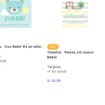
s · Oso Bebé !Es un niño!
HOT
Tarjetas · Rayas ¡Un nuevo
s
Bebé!
tock
Tarjetas
0
En stock
ionar Opciones
S/
30.00
Seleccionar Opciones