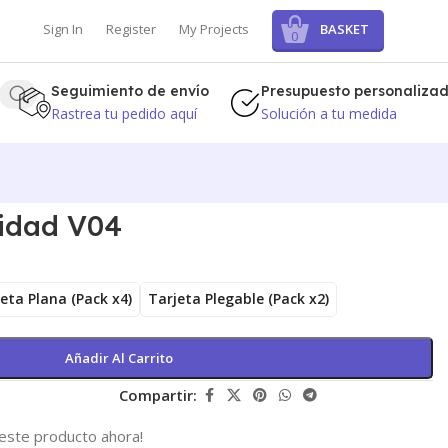
BASKET
Sign In
Register
My Projects
0
Seguimiento de envío
Presupuesto personaliza
Rastrea tu pedido aquí
Solución a tu medida
vidad V04
eta Plana (Pack x4)
Tarjeta Plegable (Pack x2)
Añadir Al Carrito
Compartir:
este producto ahora!