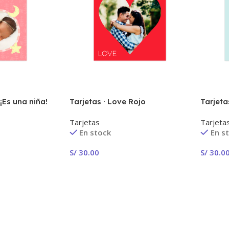
 ¡Es una niña!
Tarjetas · Love Rojo
Tarjeta
Tarjetas
Tarjeta
En stock
En s
S/
30.00
S/
30.0
iones
Seleccionar Opciones
Selecc