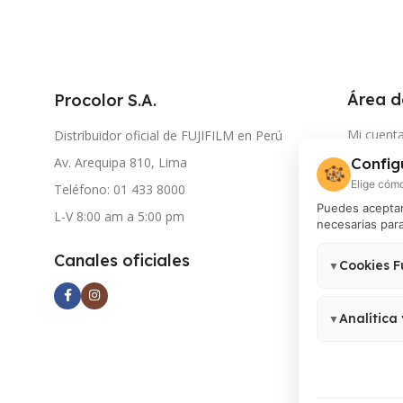
Área d
Procolor S.A.
Mi cuent
Distribuidor oficial de FUJIFILM en Perú
Av. Arequipa 810, Lima
Config
Seguimie
🍪
Elige cómo
Teléfono: 01 433 8000
Document
Puedes aceptar 
L-V 8:00 am a 5:00 pm
necesarias para
Atención
Contácta
Canales oficiales
Cookies F
▼
Autorizac
Necesarias para
tercero
no pueden des
Analítica
▼
Permiten medir
Analytics 4, G