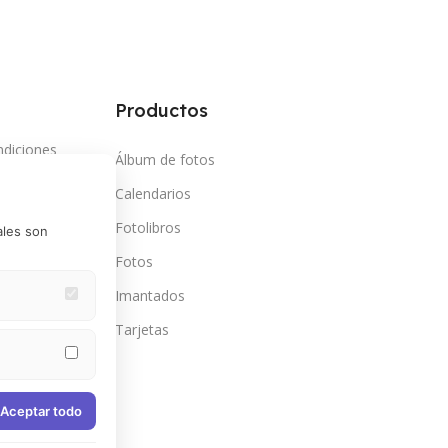
Productos
ndiciones
Álbum de fotos
so
Calendarios
vacidad
Fotolibros
ales son
mbios y
Fotos
Imantados
go en cuotas
Estas cookies
Tarjetas
omociones
kies
e Google
Aceptar todo