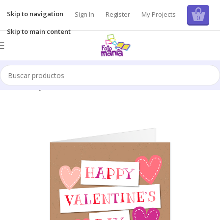
Skip to navigation
Sign In
Register
My Projects
0
Skip to main content
Inicio
/
Tarjetas