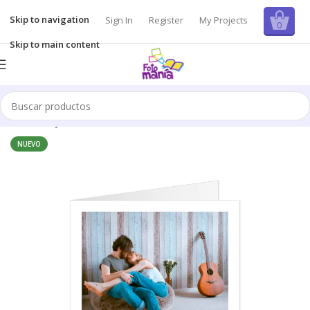
Skip to navigation
Sign In
Register
My Projects
0
Skip to main content
Inicio
/
Tarjetas
NUEVO