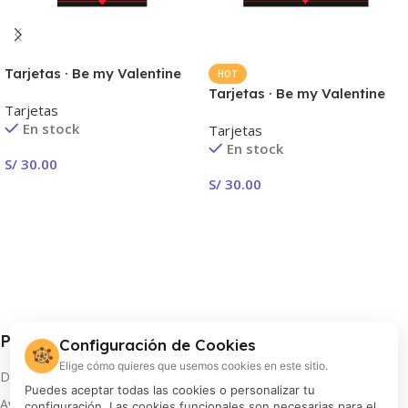
Tarjetas · Be my Valentine
HOT
Tarjetas · Be my Valentine
Tarjetas
En stock
Tarjetas
En stock
S/
30.00
S/
30.00
Seleccionar Opciones
Seleccionar Opciones
Procolor S.A.
Configuración de Cookies
🍪
Elige cómo quieres que usemos cookies en este sitio.
Distribuidor oficial de FUJIFILM en Perú
Puedes aceptar todas las cookies o personalizar tu
Av. Arequipa 810, Lima
configuración. Las cookies funcionales son necesarias para el