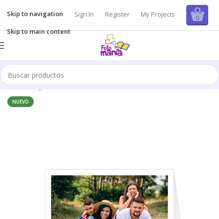
Skip to navigation
Sign In
Register
My Projects
0
Skip to main content
Inicio
/
Tarjetas
NUEVO