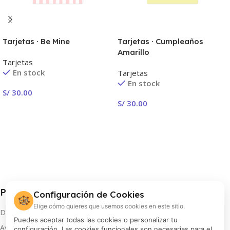
Tarjetas · Be Mine
Tarjetas · Cumpleaños
Amarillo
Tarjetas
En stock
Tarjetas
En stock
S/
30.00
S/
30.00
Seleccionar Opciones
Seleccionar Opciones
Procolor S.A.
Configuración de Cookies
🍪
Elige cómo quieres que usemos cookies en este sitio.
Distribuidor oficial de FUJIFILM en Perú
Puedes aceptar todas las cookies o personalizar tu
Av. Arequipa 810, Lima
configuración. Las cookies funcionales son necesarias para el